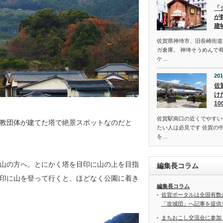
「
が
建
佐賀県神埼市、旧長崎街道
ガ倉庫。 神埼そうめんで
ケ…
201
佐
け
1
佐賀駅南口の近くでやすい
教団体が建てた塔で絶景スポットなのだと
たい人は必見です 佐賀の
を…
山の方へ。とにかく塔を目印に山の上を目指
編集長コラム
印に山を登って行くと、ほどなく公園に着き
編集長コラム
佐賀ポータルは全国有数
「攻城団」へ記事を提供
まちおこし交流会に参加