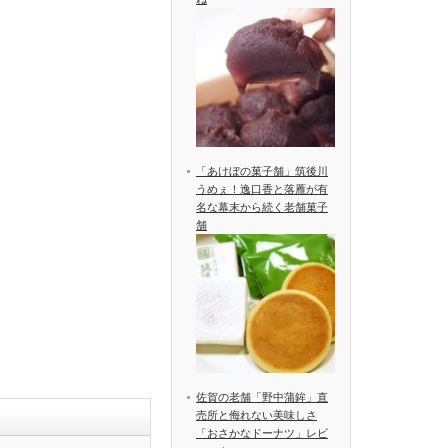
「あけぼの菓子舗」筑後川
うめぇ！逸口香と落雁が有
名な幕末から続く老舗菓子
舗
佐賀の老舗「野中蒲鉾」直
売所と侮れない美味しさ
「おさかなドーナツ」レビ