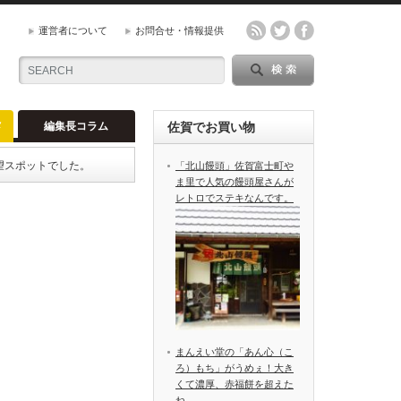
運営者について
お問合せ・情報提供
メ
編集長コラム
佐賀でお買い物
望スポットでした。
「北山饅頭」佐賀富士町や
ま里で人気の饅頭屋さんが
レトロでステキなんです。
まんえい堂の「あん心（こ
ろ）もち」がうめぇ！大き
くて濃厚、赤福餅を超えた
ね