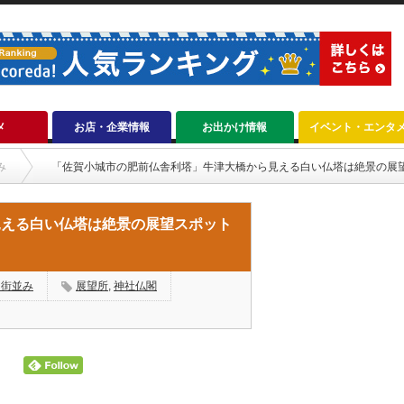
メ
お店・企業情報
お出かけ情報
イベント・エンタ
み
「佐賀小城市の肥前仏舎利塔」牛津大橋から見える白い仏塔は絶景の展
見える白い仏塔は絶景の展望スポット
・街並み
展望所
,
神社仏閣