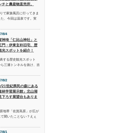
ンチと農産物直売所。
りで家族風呂に行ってきま
した、今回は温泉です。実
7/8/4
賀神埼「仁比山神社」と
王門・伊東玄朴旧宅、歴
観光スポットを紹介！
表する歴史観光スポット
から三瀬トンネルを抜け、吉
7/8/2
が21世紀県民の森にある
森林学習展示館」北山湖
見下ろす展望台もありま
原地帯「佐賀高原」が広が
んて聞いたことない？えぇ
7/8/1