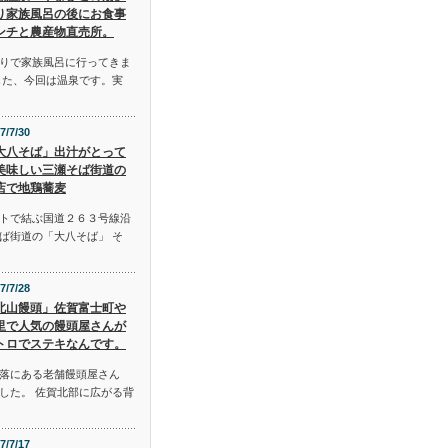
り家族風呂の後にお食事
ンチと農産物直売所。
りで家族風呂に行ってきま
した、今回は温泉です。実
7/7/30
大八そば」出汁がとって
美味しい三瀬そば街道の
店で地鶏蕎麦
トで結ぶ国道２６３号線沿
ば街道の「大八そば」 そ
7/7/28
北山饅頭」佐賀富士町や
里で人気の饅頭屋さんが
トロでステキなんです。
落にある老舗饅頭屋さん
した。 佐賀北部に広がる背
7/7/17