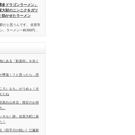
博多ドラゴンラーメン」
賀大財のニンニクをガツ
と効かせたラーメン
群だと思うんです。 佐賀市
ン。ラーメン一杯390円…
地にある「歓楽街」を歩く
が墜落！？と思ったら…思
ころ）もち」がうめぇ！大
えたね
北島白山本店」限定のお得
ろ」
ンネル）跡」佐賀大町に炭
た！
乱《田手川の戦い》江藤新