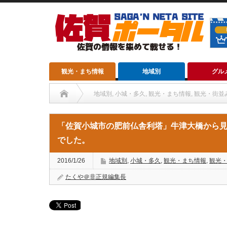
観光・まち情報
地域別
グル
地域別
,
小城・多久
,
観光・まち情報
,
観光・街並
「佐賀小城市の肥前仏舎利塔」牛津大橋から
でした。
2016/1/26
地域別
,
小城・多久
,
観光・まち情報
,
観光
たくや＠非正規編集長