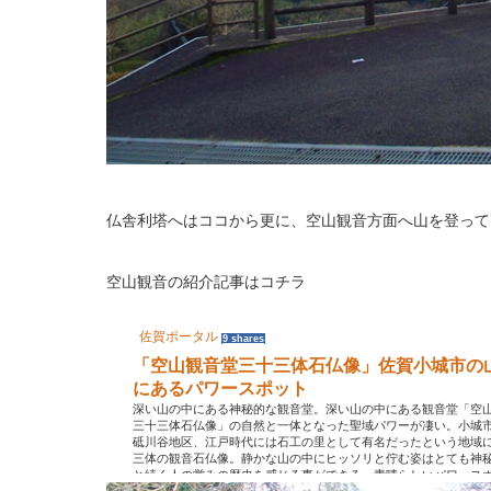
仏舎利塔へはココから更に、空山観音方面へ山を登って
空山観音の紹介記事はコチラ
佐賀ポータル
9 shares
「空山観音堂三十三体石仏像」佐賀小城市の
にあるパワースポット
深い山の中にある神秘的な観音堂。深い山の中にある観音堂「空
三十三体石仏像」の自然と一体となった聖域パワーが凄い。小城
砥川谷地区、江戸時代には石工の里として有名だったという地域
三体の観音石仏像。静かな山の中にヒッソリと佇む姿はとても神
と続く人の営みの歴史を感じる事ができる、素晴らしいパワース