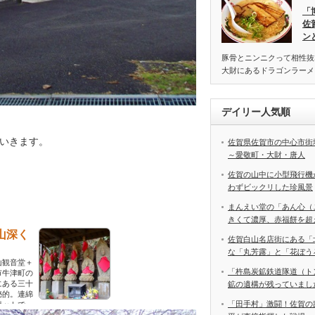
「
佐
ン
豚骨とニンニクって相性抜
大財にあるドラゴンラーメ
デイリー人気順
いきます。
佐賀県佐賀市の中心市街
～愛敬町・大財・唐人
佐賀の山中に小型飛行機
わずビックリした珍風景
まんえい堂の「あん心（
きくて濃厚、赤福餅を超
山深く
佐賀白山名店街にある「
な「丸芳露」と「花ぼう
山観音堂＋
「杵島炭鉱鉄道隊道（ト
市牛津町の
にある三十
鉱の遺構が残っていまし
秘的。連綿
「田手村」激闘！佐賀の
ポットで