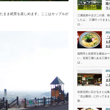
独
ラ
たまま絶景を楽しめます。ここはカップルが
三瀬温泉やまびこの湯、独
したよ。 三瀬行ってきま
は…
201
「
も
お
福岡市と佐賀市を最短ルー
い、佐賀三瀬にある三瀬そ
ば…
201
「
ま
レ
佐賀北部に広がるさと山集
「北山饅頭」に行ってきま
振…
201