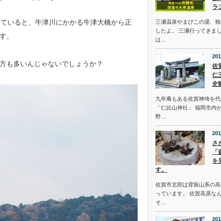
ラ
っていると、牛津川にかかる牛津大橋から正
三瀬温泉やまびこの湯、独
したよ。 三瀬行ってきま
す。
は…
201
方も多いんじゃないでしょうか？
佐
仁
史
九年庵もある佐賀神埼を代
「仁比山神社」 福岡市内
野…
201
さ
「
を
す。
佐賀市北部は背振山系の高
っています。 佐賀高原な
そ…
201