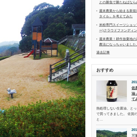
との勝負で勝たねばなら
週末農業から始まる新規
タイル」を考えてみた
米粉専門スイーツショップ
ー)クラウドファンディ
週末農業！耕作放棄地の
農法になっちゃいました
過去記事
おすすめ
201
佐
油
て
熱処理しない生醤油、とっ
で買ってきました。 佐賀
と…
201
三