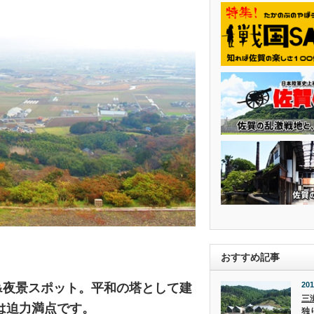
おすすめ記事
201
&夜景スポット。平和の塔として建
三
は迫力満点です。
独