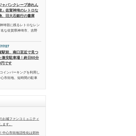
ジャパンクレープ赤れん
館」佐賀神埼のレトロな
物、旧大石銀行の書庫
神埼宿に残るレトロなレン
有名な佐賀県神埼市、吉野
7/7/27
賀駅前、南口至近で見つ
た激安駐車場！終日60分
00円です
コインパーキングを利用し
中心市街地、短時間の駐車
のお城ファンコミュニティ
します。
！中心市街地活性化は郊外