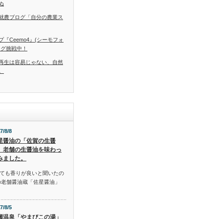
ぬ
就農ブログ「自分の農業ス
『Ceemo4』(シーモフォ
ング挑戦中！
再生は容易じゃない、自然
。
7/8/8
星醤油の「佐賀の生醤
」老舗の生醤油を味わっ
みました。
ても香りが良いと聞いたの
の老舗醤油蔵「佐星醤油」
7/8/5
瀬温泉「やまびこの湯」