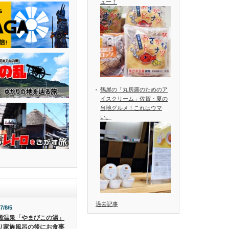
ュー！
鶴屋の「丸房露のためのア
イスクリーム」佐賀・夏の
当地グルメ！これはウマ
い。
過去記事
7/8/5
瀬温泉「やまびこの湯」
り家族風呂の後にお食事