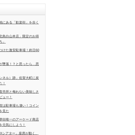
地にある「歓楽街」を歩く
北島白山本店」限定のお得
ろ」
つけた激安駐車場！終日60
が墜落！？と思ったら…思
ンネル）跡」佐賀大町に炭
た！
直売所と侮れない美味しさ
ビュー！
賀は駐車場も凄い！コイン
を見た
華街唯一のアーケード商店
を元気にしよう！
DXシアター」座席が動く、