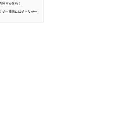
新映画を体験！
！街中観光にはチャリが一