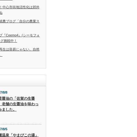
！中心市街地活性化は郊外
ぬ
就農ブログ「自分の農業ス
『Ceemo4』(シーモフォ
ング挑戦中！
再生は容易じゃない、自然
。
7/8/8
星醤油の「佐賀の生醤
」老舗の生醤油を味わっ
みました。
7/8/5
瀬温泉「やまびこの湯」