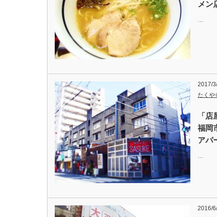
メン
…
2017/3
たくや
「店
福岡
アパ
…
2016/6