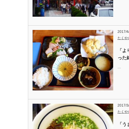
2017/4
たくや
「よ
った
…
2017/3
たくや
「う