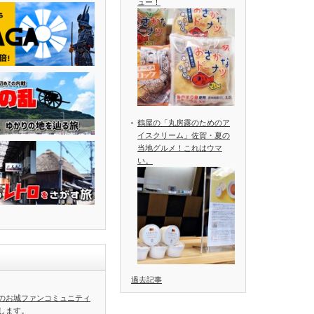
ュー！
鶴屋の「丸房露のためのア
イスクリーム」佐賀・夏の
当地グルメ！これはウマ
い。
過去記事
のお城ファンコミュニティ
します。