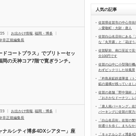
人気の記事
佐賀県佐賀市の中心市街
～愛敬町・大財・唐人
/25
お出かけ情報
,
福岡・博多
佐賀白山名店街にある「
＠非正規編集長
な「丸芳露」と「花ぼう
佐賀駅前、南口至近で見
ードコートプラス」でブリトーセッ
分100円です
福岡の天神コア7階で寛ぎランチ。
佐賀の山中に小型飛行機
わずビックリした珍風景
「杵島炭鉱鉄道隊道（ト
鉱の遺構が残っていまし
佐賀の老舗「野中蒲鉾」
「おさかなドーナツ」レ
「唐人南パーキング」佐
/23
お出かけ情報
,
福岡・博多
パーキングに佐賀の実力
＠非正規編集長
「白山名店街」佐賀の繁
街通りを歩く。まちなか
ャナルシティ博多4DXシアター」座
「キャナルシティ博多4