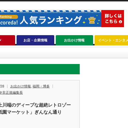
メ
お店・企業情報
お出かけ情報
イベント・エンタ
/28
お出かけ情報
,
福岡・博多
＠非正規編集長
上川端のディープな超絶レトロゾー
祇園マーケット」ぎんなん通り