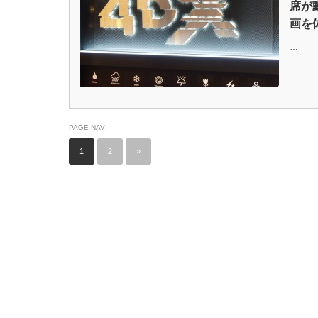
席が
画を
…
PAGE NAVI
1
2
»