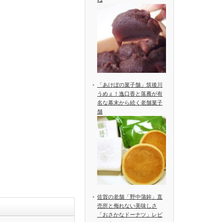
「あけぼの菓子舗」筑後川
うめぇ！逸口香と落雁が有
名な幕末から続く老舗菓子
舗
佐賀の老舗「野中蒲鉾」直
売所と侮れない美味しさ
「おさかなドーナツ」レビ