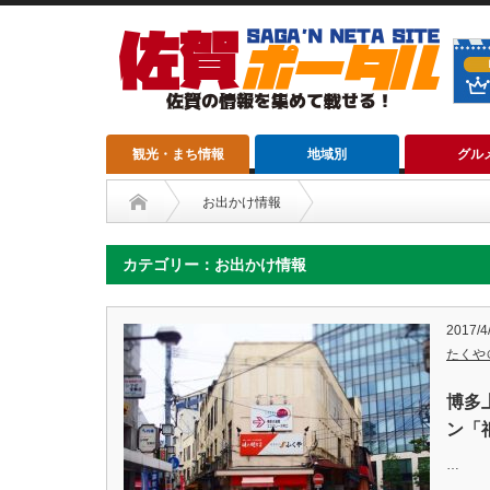
観光・まち情報
地域別
グル
お出かけ情報
カテゴリー：お出かけ情報
2017/4
たくや
博多
ン「
…