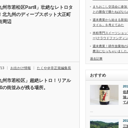
九州市若松区PartⅡ」壮絶なレトロタ
まちおこし交流会に参加
との勝負で勝たねばなら
！北九州のディープスポット大正町
週末農業から始まる新規
街周辺
タイル」を考えてみた
米粉専門スイーツショップ
ー)クラウドファンディ
週末農業！耕作放棄地の
農法になっちゃいました
過去記事
/13
お出かけ情報
たくや＠非正規編集長
おすすめ
九州市若松区」超絶レトロ！リアル
201
和の街並みが残る場所。
佐
油
て
…
201
三