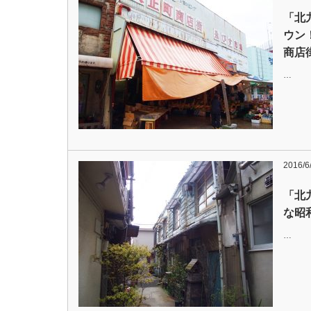
「北
ウン
商店
…
2016/6
「北
な昭
…