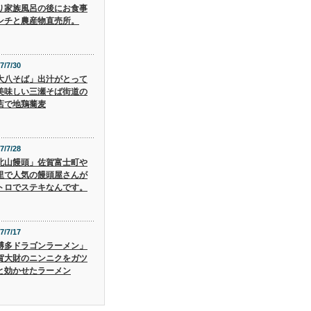
り家族風呂の後にお食事
ンチと農産物直売所。
7/7/30
大八そば」出汁がとって
美味しい三瀬そば街道の
店で地鶏蕎麦
7/7/28
北山饅頭」佐賀富士町や
里で人気の饅頭屋さんが
トロでステキなんです。
7/7/17
博多ドラゴンラーメン」
賀大財のニンニクをガツ
と効かせたラーメン