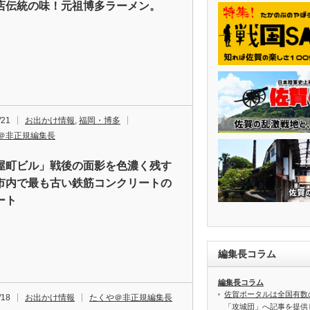
店伝統の味！元祖博多ラーメン。
/21
お出かけ情報
,
福岡・博多
＠非正規編集長
屋町ビル」戦後の面影を色濃く残す
市内で最も古い鉄筋コンクリートの
ート
編集長コラム
編集長コラム
佐賀ポータルは全国有数
/18
お出かけ情報
たくや＠非正規編集長
「攻城団」へ記事を提供