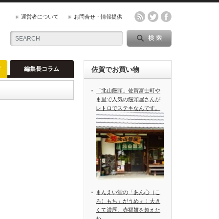
運営者について
お問合せ・情報提供
メ
編集長コラム
佐賀でお買い物
「北山饅頭」佐賀富士町や
ま里で人気の饅頭屋さんが
レトロでステキなんです。
まんえい堂の「あん心（こ
ろ）もち」がうめぇ！大き
くて濃厚、赤福餅を超えた
ね