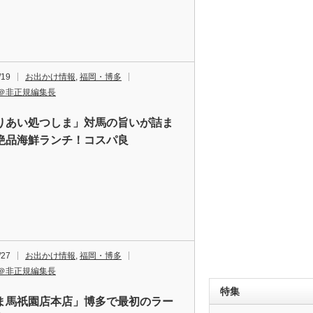
/19
お出かけ情報
,
福岡・博多
＠非正規編集長
りあい処つしま」対馬の旨いが詰ま
絶品海鮮ランチ！コスパ良
/27
お出かけ情報
,
福岡・博多
＠非正規編集長
特集
ま馬祇園店本店」博多で最初のラー