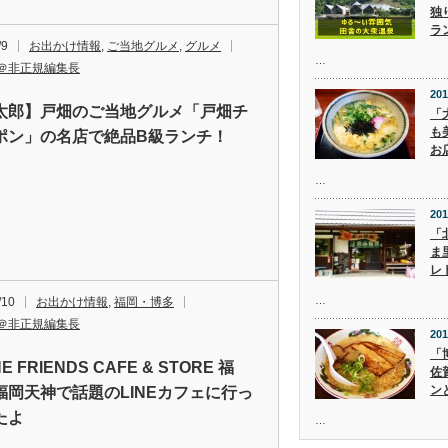
独
ラ
/9
お出かけ情報
,
ご当地グルメ
,
グルメ
…
＠非正規編集長
201
太郎】戸畑のご当地グルメ「戸畑チ
「
も
ポン」の名店で絶品B級ランチ！
お
…
201
「
ま
レ
…
/10
お出かけ情報
,
福岡・博多
＠非正規編集長
201
「
E FRIENDS CAFE & STORE 福
佐
ン
福岡天神で話題のLINEカフェに行っ
たよ
…