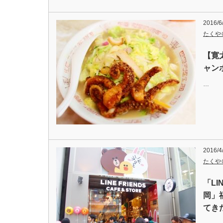
2016/6
たくや
【寛
ャン
…
2016/4
たくや
「LIN
岡」
てき