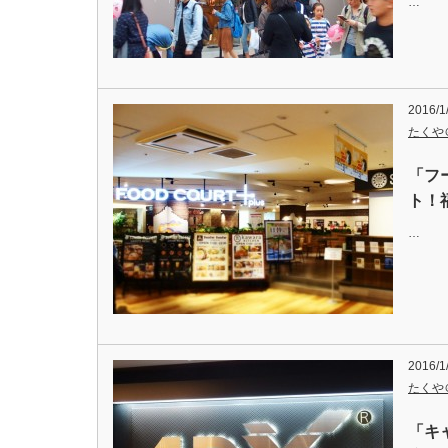
…
2016/1
たくや
「フ
ト！
…
2016/1
たくや
「キ