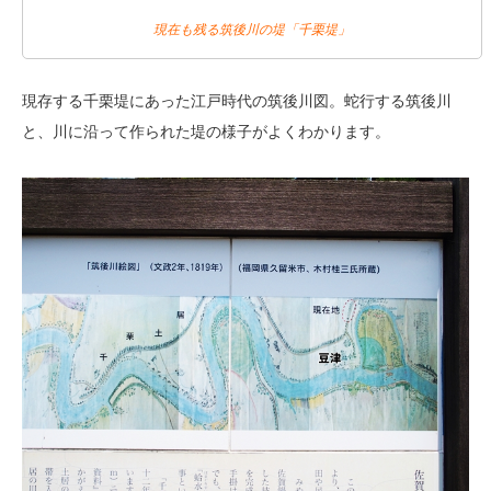
現在も残る筑後川の堤「千栗堤」
現存する千栗堤にあった江戸時代の筑後川図。蛇行する筑後川
と、川に沿って作られた堤の様子がよくわかります。