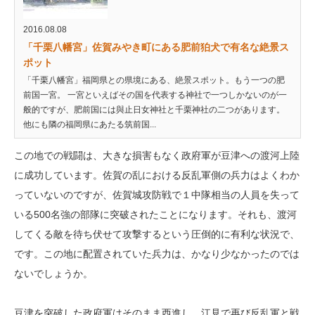
2016.08.08
「千栗八幡宮」佐賀みやき町にある肥前狛犬で有名な絶景ス
ポット
「千栗八幡宮」福岡県との県境にある、絶景スポット。もう一つの肥
前国一宮。 一宮といえばその国を代表する神社で一つしかないのが一
般的ですが、肥前国には與止日女神社と千栗神社の二つがあります。
他にも隣の福岡県にあたる筑前国...
この地での戦闘は、大きな損害もなく政府軍が豆津への渡河上陸
に成功しています。佐賀の乱における反乱軍側の兵力はよくわか
っていないのですが、佐賀城攻防戦で１中隊相当の人員を失って
いる500名強の部隊に突破されたことになります。それも、渡河
してくる敵を待ち伏せて攻撃するという圧倒的に有利な状況で、
です。この地に配置されていた兵力は、かなり少なかったのでは
ないでしょうか。
豆津を突破した政府軍はそのまま西進し、江見で再び反乱軍と戦