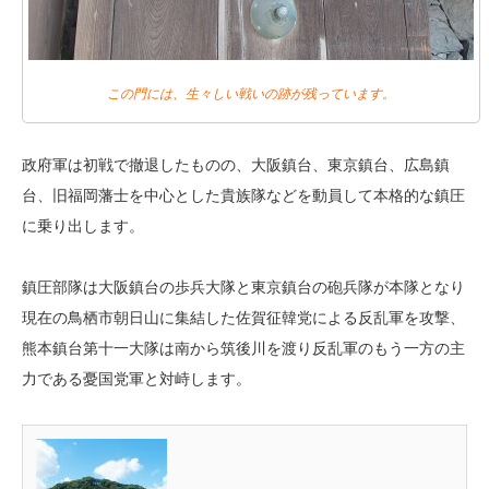
この門には、生々しい戦いの跡が残っています。
政府軍は初戦で撤退したものの、大阪鎮台、東京鎮台、広島鎮
台、旧福岡藩士を中心とした貴族隊などを動員して本格的な鎮圧
に乗り出します。
鎮圧部隊は大阪鎮台の歩兵大隊と東京鎮台の砲兵隊が本隊となり
現在の鳥栖市朝日山に集結した佐賀征韓党による反乱軍を攻撃、
熊本鎮台第十一大隊は南から筑後川を渡り反乱軍のもう一方の主
力である憂国党軍と対峙します。