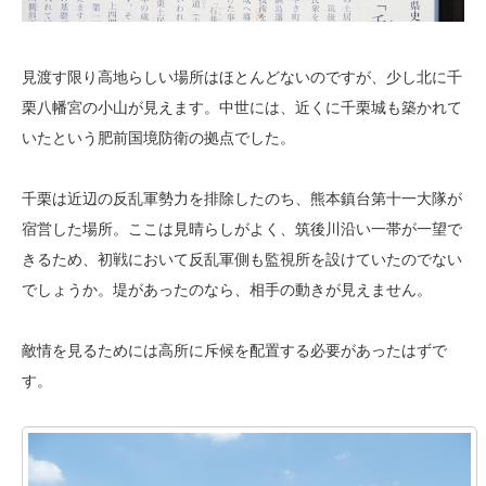
見渡す限り高地らしい場所はほとんどないのですが、少し北に千
栗八幡宮の小山が見えます。中世には、近くに千栗城も築かれて
いたという肥前国境防衛の拠点でした。
千栗は近辺の反乱軍勢力を排除したのち、熊本鎮台第十一大隊が
宿営した場所。ここは見晴らしがよく、筑後川沿い一帯が一望で
きるため、初戦において反乱軍側も監視所を設けていたのでない
でしょうか。堤があったのなら、相手の動きが見えません。
敵情を見るためには高所に斥候を配置する必要があったはずで
す。