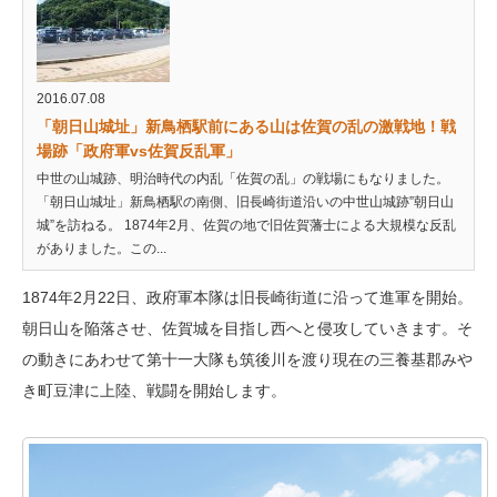
2016.07.08
「朝日山城址」新鳥栖駅前にある山は佐賀の乱の激戦地！戦
場跡「政府軍vs佐賀反乱軍」
中世の山城跡、明治時代の内乱「佐賀の乱」の戦場にもなりました。
「朝日山城址」新鳥栖駅の南側、旧長崎街道沿いの中世山城跡”朝日山
城”を訪ねる。 1874年2月、佐賀の地で旧佐賀藩士による大規模な反乱
がありました。この...
1874年2月22日、政府軍本隊は旧長崎街道に沿って進軍を開始。
朝日山を陥落させ、佐賀城を目指し西へと侵攻していきます。そ
の動きにあわせて第十一大隊も筑後川を渡り現在の三養基郡みや
き町豆津に上陸、戦闘を開始します。