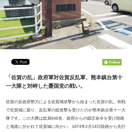
「佐賀の乱」政府軍対佐賀反乱軍、熊本鎮台第十
一大隊と対峙した憂国党の戦い。
佐賀の反政府勢力による佐賀城攻撃から始まった佐賀の乱。初戦
で佐賀城に籠り、反乱軍の総攻撃を受けたのが熊本鎮台第十一大
隊です。この大隊は総員648名、政府からの鎮圧命令を受け陸路
と海路に分かれて佐賀城に向かい、1874年2月14日陸路から先行