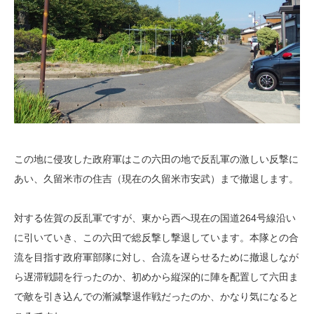
この地に侵攻した政府軍はこの六田の地で反乱軍の激しい反撃に
あい、久留米市の住吉（現在の久留米市安武）まで撤退します。
対する佐賀の反乱軍ですが、東から西へ現在の国道264号線沿い
に引いていき、この六田で総反撃し撃退しています。本隊との合
流を目指す政府軍部隊に対し、合流を遅らせるために撤退しなが
ら遅滞戦闘を行ったのか、初めから縦深的に陣を配置して六田ま
で敵を引き込んでの漸減撃退作戦だったのか、かなり気になると