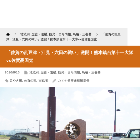
Home
地域別
,
歴史・遺構
,
観光・まち情報
,
鳥栖・三養基
「佐賀の乱豆
津・江見・六田の戦い」激闘！熊本鎮台第十一大隊vs佐賀憂国党
「佐賀の乱豆津・江見・六田の戦い」激闘！熊本鎮台第十一大隊
vs佐賀憂国党
2016/8/10
地域別
,
歴史・遺構
,
観光・まち情報
,
鳥栖・三養基
みやき町
,
佐賀の乱
,
古戦場
たくや＠非正規編集長