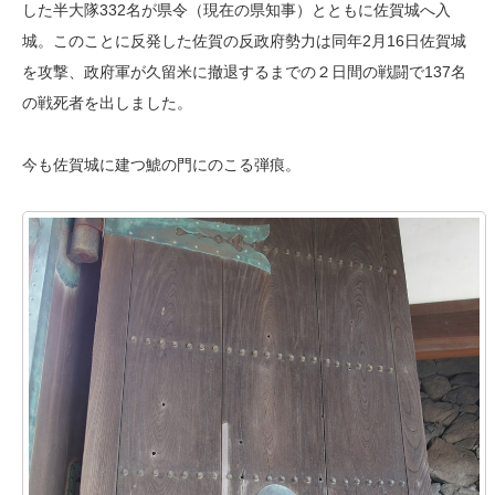
した半大隊332名が県令（現在の県知事）とともに佐賀城へ入
城。このことに反発した佐賀の反政府勢力は同年2月16日佐賀城
を攻撃、政府軍が久留米に撤退するまでの２日間の戦闘で137名
の戦死者を出しました。
今も佐賀城に建つ鯱の門にのこる弾痕。