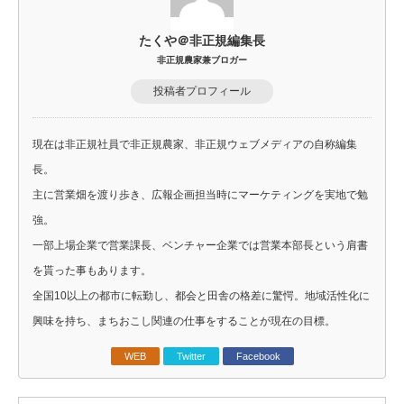
たくや＠非正規編集長
非正規農家兼ブロガー
投稿者プロフィール
現在は非正規社員で非正規農家、非正規ウェブメディアの自称編集
長。
主に営業畑を渡り歩き、広報企画担当時にマーケティングを実地で勉
強。
一部上場企業で営業課長、ベンチャー企業では営業本部長という肩書
を貰った事もあります。
全国10以上の都市に転勤し、都会と田舎の格差に驚愕。地域活性化に
興味を持ち、まちおこし関連の仕事をすることが現在の目標。
WEB
Twitter
Facebook