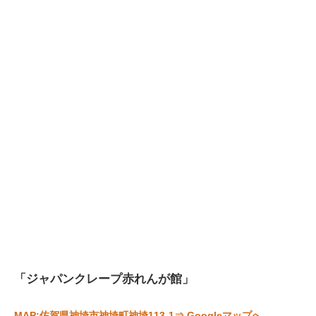
「ジャパンクレープ赤れんが館」
MAP:佐賀県神埼市神埼町神埼113-1⇒ Googleマップへ