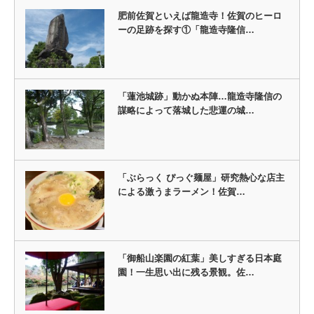
肥前佐賀といえば龍造寺！佐賀のヒーロ
ーの足跡を探す①「龍造寺隆信…
「蓮池城跡」動かぬ本陣…龍造寺隆信の
謀略によって落城した悲運の城…
「ぶらっく ぴっぐ麺屋」研究熱心な店主
による激うまラーメン！佐賀…
「御船山楽園の紅葉」美しすぎる日本庭
園！一生思い出に残る景観。佐…