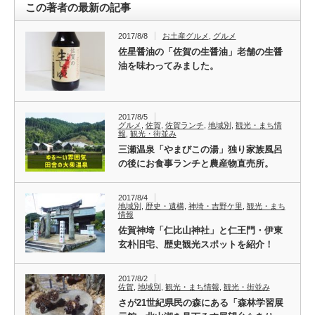
この著者の最新の記事
2017/8/8
お土産グルメ
,
グルメ
佐星醤油の「佐賀の生醤油」老舗の生醤
油を味わってみました。
2017/8/5
グルメ
,
佐賀
,
佐賀ランチ
,
地域別
,
観光・まち情
報
,
観光・街並み
三瀬温泉「やまびこの湯」独り家族風呂
の後にお食事ランチと農産物直売所。
2017/8/4
地域別
,
歴史・遺構
,
神埼・吉野ケ里
,
観光・まち
情報
佐賀神埼「仁比山神社」と仁王門・伊東
玄朴旧宅、歴史観光スポットを紹介！
2017/8/2
佐賀
,
地域別
,
観光・まち情報
,
観光・街並み
さが21世紀県民の森にある「森林学習展