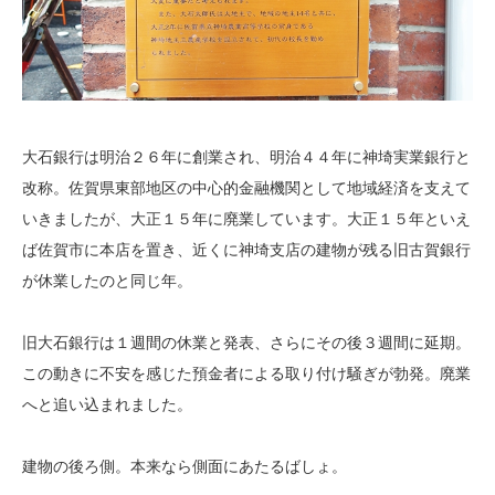
大石銀行は明治２６年に創業され、明治４４年に神埼実業銀行と
改称。佐賀県東部地区の中心的金融機関として地域経済を支えて
いきましたが、大正１５年に廃業しています。大正１５年といえ
ば佐賀市に本店を置き、近くに神埼支店の建物が残る旧古賀銀行
が休業したのと同じ年。
旧大石銀行は１週間の休業と発表、さらにその後３週間に延期。
この動きに不安を感じた預金者による取り付け騒ぎが勃発。廃業
へと追い込まれました。
建物の後ろ側。本来なら側面にあたるばしょ。