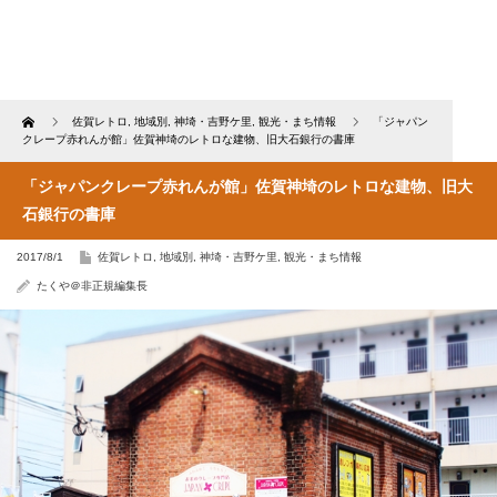
Home
佐賀レトロ
,
地域別
,
神埼・吉野ケ里
,
観光・まち情報
「ジャパン
クレープ赤れんが館」佐賀神埼のレトロな建物、旧大石銀行の書庫
「ジャパンクレープ赤れんが館」佐賀神埼のレトロな建物、旧大
石銀行の書庫
2017/8/1
佐賀レトロ
,
地域別
,
神埼・吉野ケ里
,
観光・まち情報
たくや＠非正規編集長