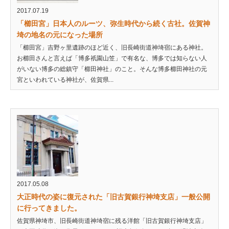
2017.07.19
「櫛田宮」日本人のルーツ、弥生時代から続く古社。佐賀神
埼の地名の元になった場所
「櫛田宮」吉野ヶ里遺跡のほど近く、旧長崎街道神埼宿にある神社。
お櫛田さんと言えば「博多祇園山笠」で有名な、博多では知らない人
がいない博多の総鎮守「櫛田神社」のこと。そんな博多櫛田神社の元
宮といわれている神社が、佐賀県...
2017.05.08
大正時代の姿に復元された「旧古賀銀行神埼支店」一般公開
に行ってきました。
佐賀県神埼市、旧長崎街道神埼宿に残る洋館「旧古賀銀行神埼支店」