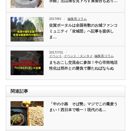
示館」北山湖を見下ろす展望台もあり…
2017/8/1
編集長コラム
佐賀ポータルは全国有数のお城ファンコ
ミュニティ「攻城団」へ記事を提供し
ま…
2017/7/31
イベント
,
イベント・エンタメ
,
編集長コラム
まちおこし交流会に参加！中心市街地活
性化は郊外との勝負で勝たねばならぬ
関連記事
「中の小路 そば勢」マジでこの蕎麦う
まい！西日本で唯一！現代の名…