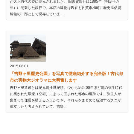
が大正時代の姿に復元されました。 旧古賀銀行は1885年（明治十八
年）に開業した銀行で、本店の建物は現在も佐賀市柳町に歴史民俗資
料館の一部として現存していま...
2015.08.01
「吉野ヶ里歴史公園」を写真で徹底紹介する完全版！古代都
市の実物大ジオラマに大興奮します
吉野ヶ里遺跡とは紀元前４世紀頃、今から約2400年ほど前の弥生時代
に築かれた環濠（空堀）によって囲まれた都市の遺跡です。弥生人が
集まって住居を構えるムラができ、それらをまとめて統治するクニが
成立したと考えられていて、吉野...