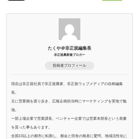
たくや＠非正規編集長
非正規農家兼ブロガー
投稿者プロフィール
現在は非正規社員で非正規農家、非正規ウェブメディアの自称編集
長。
主に営業畑を渡り歩き、広報企画担当時にマーケティングを実地で勉
強。
一部上場企業で営業課長、ベンチャー企業では営業本部長という肩書
を貰った事もあります。
全国10以上の都市に転勤し、都会と田舎の格差に驚愕。地域活性化に