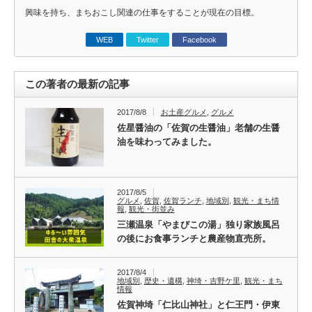
興味を持ち、まちおこし関連の仕事をすることが現在の目標。
WEB
Twitter
Facebook
この著者の最新の記事
2017/8/8
お土産グルメ
,
グルメ
佐星醤油の「佐賀の生醤油」老舗の生醤
油を味わってみました。
2017/8/5
グルメ
,
佐賀
,
佐賀ランチ
,
地域別
,
観光・まち情
報
,
観光・街並み
三瀬温泉「やまびこの湯」独り家族風呂
の後にお食事ランチと農産物直売所。
2017/8/4
地域別
,
歴史・遺構
,
神埼・吉野ケ里
,
観光・まち
情報
佐賀神埼「仁比山神社」と仁王門・伊東