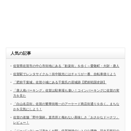
人気の記事
佐賀県佐賀市の中心市街地にある「歓楽街」を歩く～愛敬町・大財・唐人
佐賀駅でレンタサイクル！街中観光にはチャリが一番、自転車借りよう
「肥前千葉城」佐賀小城にある千葉氏の居城跡【肥前戦国史跡】
「唐人南パーキング」佐賀は駐車場も凄い！コインパーキングに佐賀の実
力を見た
「白山名店街」佐賀の繁華街唯一のアーケード商店街通りを歩く。まちな
かを元気にしよう！
佐賀の老舗「野中蒲鉾」直売所と侮れない美味しさ「おさかなドーナツ」
レビュー！
「ジャパンクレープ赤れんが館」佐賀神埼のレトロな建物、旧大石銀行の