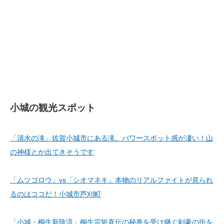
小城の観光スポット
「清水の滝」佐賀小城市にある滝。パワースポット感が凄い！山
の神様とか出てきそうです
「ムツゴロウ」vs「シオマネキ」本物のリアルファイトが見られ
るのはココだ！小城市芦刈町
「小城・柳生新陰流」柳生宗矩直伝の秘巻を受け継ぐ剣豪の街を