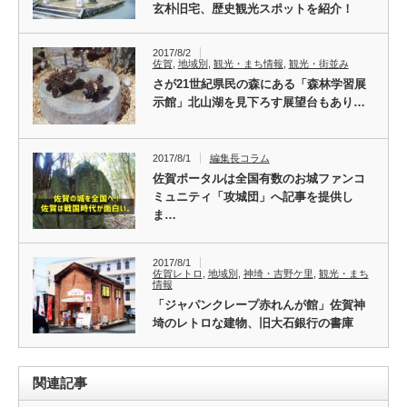
玄朴旧宅、歴史観光スポットを紹介！
2017/8/2
佐賀
,
地域別
,
観光・まち情報
,
観光・街並み
さが21世紀県民の森にある「森林学習展
示館」北山湖を見下ろす展望台もあり…
2017/8/1
編集長コラム
佐賀ポータルは全国有数のお城ファンコ
ミュニティ「攻城団」へ記事を提供し
ま…
2017/8/1
佐賀レトロ
,
地域別
,
神埼・吉野ケ里
,
観光・まち
情報
「ジャパンクレープ赤れんが館」佐賀神
埼のレトロな建物、旧大石銀行の書庫
関連記事