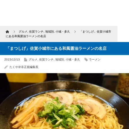
Home
グルメ
,
佐賀ランチ
,
地域別
,
小城・多久
「まつしげ」佐賀小城市
にある和風醤油ラーメンの名店
「まつしげ」佐賀小城市にある和風醤油ラーメンの名店
2015/12/13
グルメ
,
佐賀ランチ
,
地域別
,
小城・多久
ラーメン
たくや＠非正規編集長