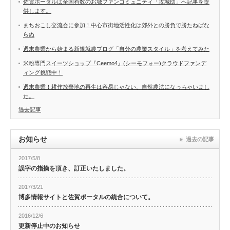
佐賀ポータルは全国有数のお城ファンコミュニティ「攻城団」へ記事を提
供します。
まちおこし交流会に参加！中心市街地活性化は郊外との勝負で勝たねばな
らぬ
週末農業から始まる新規就農ブログ「自分の農業スタイル」を考えてみた
米粉専門スイーツショップ『Ceemo4』(シーモフォー)クラウドファンデ
ィング挑戦中！
週末農業！耕作放棄地の再生は容易じゃない、自然農法になっちゃいまし
た。
過去記事
お知らせ
過去の記事
2017/5/8
誤字の指摘を頂き、訂正いたしました。
2017/3/21
博多情報サイトと佐賀ポータルの統合について。
2016/12/6
更新停止中のお知らせ