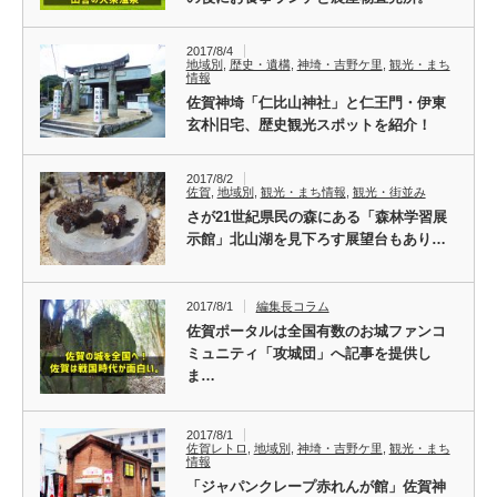
2017/8/4
地域別
,
歴史・遺構
,
神埼・吉野ケ里
,
観光・まち
情報
佐賀神埼「仁比山神社」と仁王門・伊東
玄朴旧宅、歴史観光スポットを紹介！
2017/8/2
佐賀
,
地域別
,
観光・まち情報
,
観光・街並み
さが21世紀県民の森にある「森林学習展
示館」北山湖を見下ろす展望台もあり…
2017/8/1
編集長コラム
佐賀ポータルは全国有数のお城ファンコ
ミュニティ「攻城団」へ記事を提供し
ま…
2017/8/1
佐賀レトロ
,
地域別
,
神埼・吉野ケ里
,
観光・まち
情報
「ジャパンクレープ赤れんが館」佐賀神