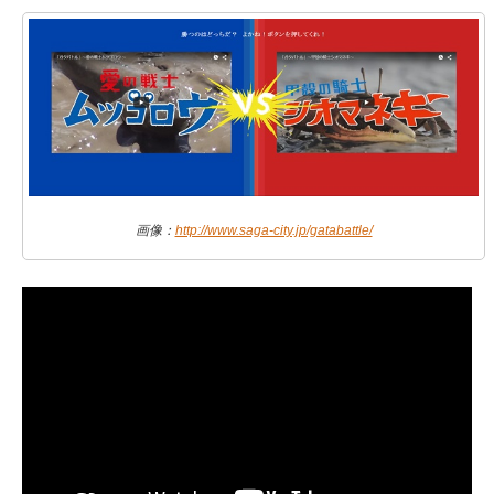
画像：
http://www.saga-city.jp/gatabattle/