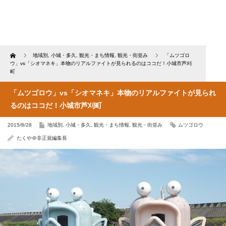
Home
地域別
,
小城・多久
,
観光・まち情報
,
観光・街並み
「ムツゴロ
ウ」vs「シオマネキ」本物のリアルファイトが見られるのはココだ！小城市芦刈
町
「ムツゴロウ」vs「シオマネキ」本物のリアルファイトが見られ
るのはココだ！小城市芦刈町
2015/8/28
地域別
,
小城・多久
,
観光・まち情報
,
観光・街並み
ムツゴロウ
たくや＠非正規編集長