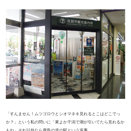
「すんません！ムツゴロウとシオマネキ見れるとこはどこでっ
か？」という私の問いに「東よか干潟で潮が引いてたら見れるか
もね」それ以外なら鹿島の道の駅という返事。