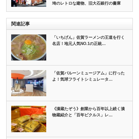
埼のレトロな建物、旧大石銀行の書庫
関連記事
「いちげん」佐賀ラーメンの王道を行く
名店！地元人気NO.1の正統…
「佐賀バルーンミュージアム」に行った
よ！気球フライトシミュレータ…
《漬蔵たぞう》創業から百年以上続く漬
物蔵紹介と「百年ピクルス」レ…