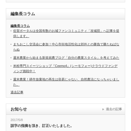
編集長コラム
編集長コラム
佐賀ポータルは全国有数のお城ファンコミュニティ「攻城団」へ記事を提
供します。
まちおこし交流会に参加！中心市街地活性化は郊外との勝負で勝たねばな
らぬ
週末農業から始まる新規就農ブログ「自分の農業スタイル」を考えてみた
米粉専門スイーツショップ『Ceemo4』(シーモフォー)クラウドファンデ
ィング挑戦中！
週末農業！耕作放棄地の再生は容易じゃない、自然農法になっちゃいまし
た。
過去記事
お知らせ
過去の記事
2017/5/8
誤字の指摘を頂き、訂正いたしました。