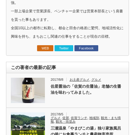
強。
一部上場企業で営業課長、ベンチャー企業では営業本部長という肩書
を貰った事もあります。
全国10以上の都市に転勤し、都会と田舎の格差に驚愕。地域活性化に
興味を持ち、まちおこし関連の仕事をすることが現在の目標。
WEB
Twitter
Facebook
この著者の最新の記事
2017/8/8
お土産グルメ
,
グルメ
佐星醤油の「佐賀の生醤油」老舗の生醤
油を味わってみました。
2017/8/5
グルメ
,
佐賀
,
佐賀ランチ
,
地域別
,
観光・まち情
報
,
観光・街並み
三瀬温泉「やまびこの湯」独り家族風呂
の後にお食事ランチと農産物直売所。