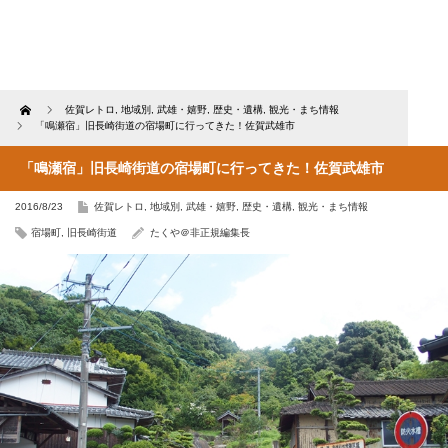
Home
佐賀レトロ
,
地域別
,
武雄・嬉野
,
歴史・遺構
,
観光・まち情報
「鳴瀬宿」旧長崎街道の宿場町に行ってきた！佐賀武雄市
「鳴瀬宿」旧長崎街道の宿場町に行ってきた！佐賀武雄市
2016/8/23
佐賀レトロ
,
地域別
,
武雄・嬉野
,
歴史・遺構
,
観光・まち情報
宿場町
,
旧長崎街道
たくや＠非正規編集長