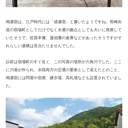
鳴瀬宿は、江戸時代には「成瀬宿」と書いたようですね。長崎街
道の宿場町としてだけでなく水運の拠点としても大いに発展して
いたそうで、佐賀本藩、蓮池藩の倉庫などがあったそうですがそ
れらしい遺構は見当たりませんでした。
以前は宿場町のすぐ近く、この写真の場所が六角川でした。ここ
に川港が作られ、水陸両方の交通の要衝として栄えたとのこと。
鳴瀬宿には問屋や宿屋、継ぎ場、高札場なども設置されていまし
た。