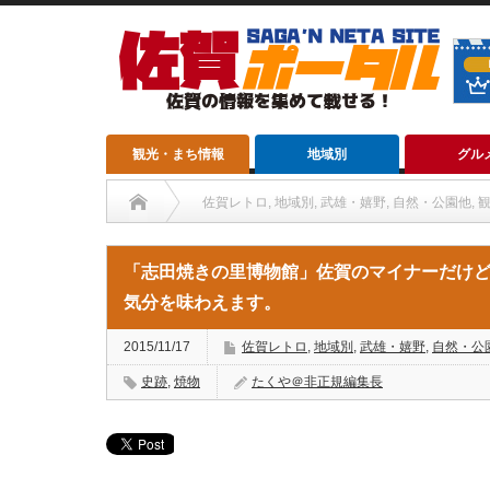
観光・まち情報
地域別
グル
佐賀レトロ
,
地域別
,
武雄・嬉野
,
自然・公園他
,
「志田焼きの里博物館」佐賀のマイナーだけど凄い観光スポ
「志田焼きの里博物館」佐賀のマイナーだけ
気分を味わえます。
2015/11/17
佐賀レトロ
,
地域別
,
武雄・嬉野
,
自然・公
史跡
,
焼物
たくや＠非正規編集長