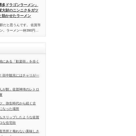
博多ドラゴンラーメン」
賀大財のニンニクをガツ
と効かせたラーメン
群だと思うんです。 佐賀市
ン。ラーメン一杯390円…
地にある「歓楽街」を歩く
！街中観光にはチャリが一
んが館」佐賀神埼のレトロ
庫
ツ、弥生時代から続く古
になった場所
ムスリップしたような佐賀
ロな住宅街
直売所と侮れない美味しさ