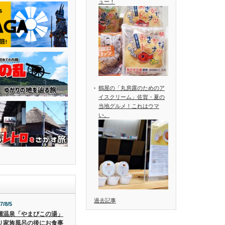
ュー！
鶴屋の「丸房露のためのア
イスクリーム」佐賀・夏の
当地グルメ！これはウマ
い。
過去記事
7/8/5
瀬温泉「やまびこの湯」
り家族風呂の後にお食事