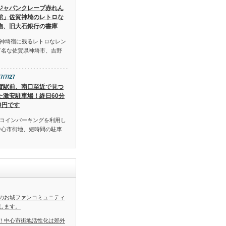
ジャパンクレープ赤れん
館」佐賀神埼のレトロな
物、旧大石銀行の書庫
神埼宿に残るレトロなレン
有名な佐賀県神埼市、吉野
7/7/27
賀駅前、南口至近で見つ
た激安駐車場！終日60分
00円です
コインパーキングを利用し
中心市街地、短時間の駐車
のお城ファンコミュニティ
します。
！中心市街地活性化は郊外