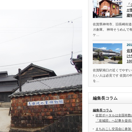
「
が
建
佐賀県神埼市、旧長崎街道
ガ倉庫。 神埼そうめんで
ケ…
201
佐
け
1
佐賀駅南口の近くでやすい
たい人は必見です 佐賀の
を…
編集長コラム
編集長コラム
佐賀ポータルは全国有数
「攻城団」へ記事を提供
まちおこし交流会に参加