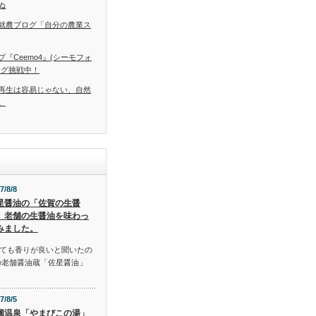
ぬ
就農ブログ「自分の農業ス
『Ceemo4』(シーモフォ
ング挑戦中！
再生は容易じゃない、自然
。
7/8/8
星醤油の「佐賀の生醤
」老舗の生醤油を味わっ
みました。
ても香りが良いと聞いたの
の老舗醤油蔵「佐星醤油」
7/8/5
瀬温泉「やまびこの湯」