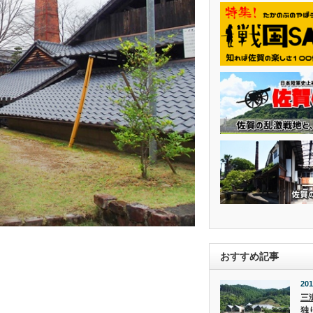
おすすめ記事
201
三
独