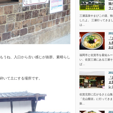
独
ラ
三瀬温泉やまびこの湯、独
したよ。 三瀬行ってきま
は…
201
「
も
お
福岡市と佐賀市を最短ルー
もうね、入口から古い感じが抜群。素晴らし
い、佐賀三瀬にある三瀬そ
ば…
201
「
砕いて土にする場所です。
ま
レ
佐賀北部に広がるさと山集
「北山饅頭」に行ってきま
振…
201