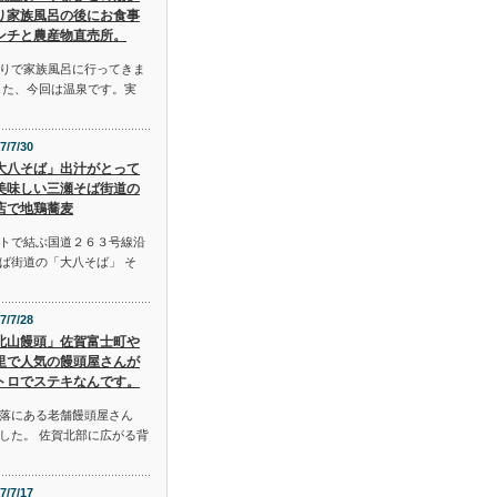
り家族風呂の後にお食事
ンチと農産物直売所。
りで家族風呂に行ってきま
した、今回は温泉です。実
7/7/30
大八そば」出汁がとって
美味しい三瀬そば街道の
店で地鶏蕎麦
トで結ぶ国道２６３号線沿
ば街道の「大八そば」 そ
7/7/28
北山饅頭」佐賀富士町や
里で人気の饅頭屋さんが
トロでステキなんです。
落にある老舗饅頭屋さん
した。 佐賀北部に広がる背
7/7/17