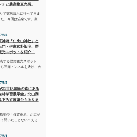
ンチと農産物直売所。
りで家族風呂に行ってきま
した、今回は温泉です。実
7/8/4
賀神埼「仁比山神社」と
王門・伊東玄朴旧宅、歴
観光スポットを紹介！
表する歴史観光スポット
から三瀬トンネルを抜け、吉
7/8/2
が21世紀県民の森にある
森林学習展示館」北山湖
見下ろす展望台もありま
原地帯「佐賀高原」が広が
んて聞いたことない？えぇ
7/8/1