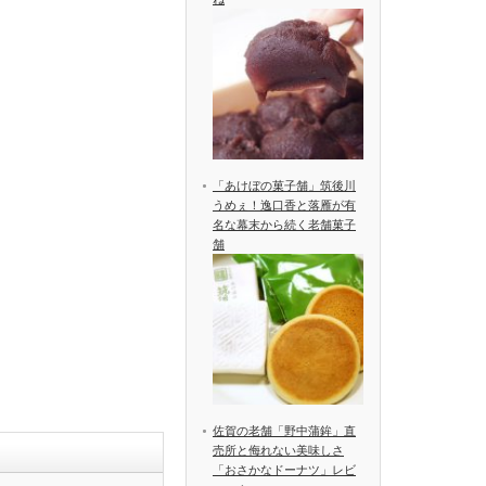
「あけぼの菓子舗」筑後川
うめぇ！逸口香と落雁が有
名な幕末から続く老舗菓子
舗
佐賀の老舗「野中蒲鉾」直
売所と侮れない美味しさ
「おさかなドーナツ」レビ