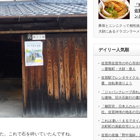
「
佐
ン
豚骨とニンニクって相性抜
大財にあるドラゴンラーメ
デイリー人気順
佐賀県佐賀市の中心市街
～愛敬町・大財・唐人
佐賀駅でレンタサイクル
番、自転車借りよう
「ジャパンクレープ赤れ
な建物、旧大石銀行の書
「櫛田宮」日本人のルー
社。佐賀神埼の地名の元
これは凄い！まるでタイ
大町町の炭鉱住宅とレト
た。これで石を砕いていたんですね。
佐賀の老舗「野中蒲鉾」