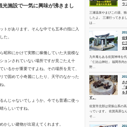
ラ
観光施設で一気に興味が沸きまし
三瀬温泉やまびこの湯、独
したよ。 三瀬行ってきま
は…
ットがあります。そんな中でも五本の指に入
201
した。
佐
仁
史
ら昭和にかけて実際に稼働していた大規模な
九年庵もある佐賀神埼を代
ションされていない場所ですが見ごたえ十
「仁比山神社」 福岡市内
野…
ているかが重要ですよね。その場所を見て、
リで固めて小奇麗にしたり、天守のなかった
201
さ
ね。
「
を
す。
るんじゃないでしょうか。今でも普通に使っ
佐賀市北部は背振山系の高
晴らしいですね。
っています。 佐賀高原な
そ…
めかしい建物が出迎えてくれます。
201