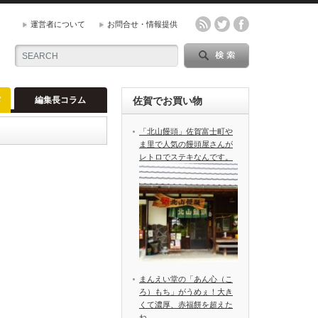
運営者について
お問合せ・情報提供
メ
編集長コラム
佐賀でお買い物
「北山饅頭」佐賀富士町や
ま里で人気の饅頭屋さんが
レトロでステキなんです。
まんえい堂の「あん心（こ
ろ）もち」がうめぇ！大き
くて濃厚、赤福餅を超えた
ね