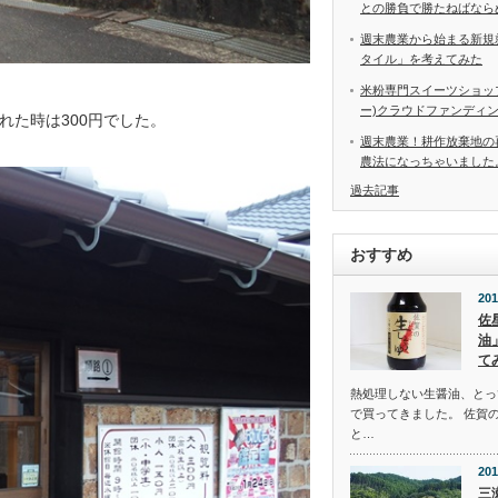
との勝負で勝たねばなら
週末農業から始まる新規
タイル」を考えてみた
米粉専門スイーツショップ
ー)クラウドファンディ
れた時は300円でした。
週末農業！耕作放棄地の
農法になっちゃいました
過去記事
おすすめ
201
佐
油
て
熱処理しない生醤油、とっ
で買ってきました。 佐賀
と…
201
三