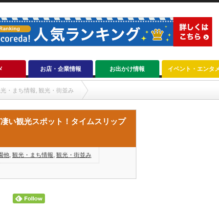
メ
お店・企業情報
お出かけ情報
イベント・エンタ
観光・まち情報
,
観光・街並み
ット！タイムスリップ気分を味わえます。
ど凄い観光スポット！タイムスリップ
園他
,
観光・まち情報
,
観光・街並み