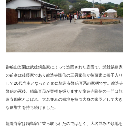
御船山楽園は武雄鍋島家によって造園された庭園で、武雄鍋島家
の前身は後藤家であり龍造寺隆信の三男家信が後藤家に養子入り
して20代当主となったために龍造寺隆信直系の家柄です。龍造寺
隆信の死後、鍋島直茂が実権を握りますが龍造寺隆信の一門は龍
造寺四家とよばれ、大名並みの領地を持つ大身の家臣として大き
な影響力を持ち続けました。
龍造寺家は鍋島家に乗っ取られたのではなく、大名並みの領地を