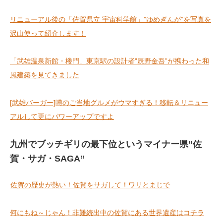
リニューアル後の「佐賀県立 宇宙科学館」”ゆめぎんが”を写真を
沢山使って紹介します！
「武雄温泉新館・楼門」東京駅の設計者”辰野金吾”が携わった和
風建築を見てきました
[武雄バーガー]噂のご当地グルメがウマすぎる！移転＆リニュー
アルして更にパワーアップですよ
九州でブッチギリの最下位というマイナー県
”佐
賀・サガ・SAGA”
佐賀の歴史が熱い！佐賀をサガして！ワリとまじで
何にもね～じゃん！非難続出中の佐賀にある世界遺産はコチラ