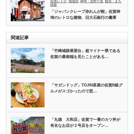
佐賀レトロ
,
地域別
,
神埼・吉野ケ里
,
観光・まち
情報
「ジャパンクレープ赤れんが館」佐賀神
埼のレトロな建物、旧大石銀行の書庫
関連記事
「竹崎城跡展望台」超マイナー県である
佐賀の最南端を見たことがある…
「サガンドッグ」TOJIN茶屋の佐賀B級グ
ルメがスゴかったので思…
「丸徳 大和店」佐賀で一番のカツ丼が
有名なお店が２号店をオープン…