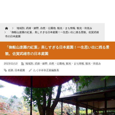
Home
地域別
,
武雄・嬉野
,
自然・公園他
,
観光・まち情報
,
観光・街並み
「御船山楽園の紅葉」美しすぎる日本庭園！一生思い出に残る景観。佐賀武雄
市の日本庭園
「御船山楽園の紅葉」美しすぎる日本庭園！一生思い出に残る景
観。佐賀武雄市の日本庭園
2015/11/13
地域別
,
武雄・嬉野
,
自然・公園他
,
観光・まち情報
,
観光・街並み
史跡
,
日本庭園
たくや＠非正規編集長