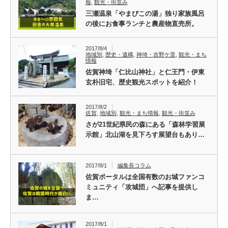
報
,
観光・街並み
三瀬温泉「やまびこの湯」独り家族風呂
の後にお食事ランチと農産物直売所。
2017/8/4
地域別
,
歴史・遺構
,
神埼・吉野ケ里
,
観光・まち
情報
佐賀神埼「仁比山神社」と仁王門・伊東
玄朴旧宅、歴史観光スポットを紹介！
2017/8/2
佐賀
,
地域別
,
観光・まち情報
,
観光・街並み
さが21世紀県民の森にある「森林学習展
示館」北山湖を見下ろす展望台もあり…
2017/8/1
編集長コラム
佐賀ポータルは全国有数のお城ファンコ
ミュニティ「攻城団」へ記事を提供し
ま…
2017/8/1