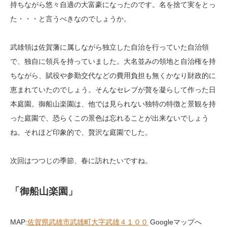
持ちながら悠々自適の大富豪になったのです。名を捨て実をとっ
た・・・と言うべきなのでしょうか。
武雄領は佐賀藩に属しながら独立した自治を行っていた自治領
で、独自に領兵を持っていました。大名並みの領地と自治権を持
ちながら、賦役や参勤交代などの費用負担も無くかなり財政的に
恵まれていたのでしょう。そんなセレブが贅を凝らして作った日
本庭園。御船山楽園は、他では見られない独特の特徴と景観を持
った庭園で、恐らくこの景色は忘れることが出来ないでしょう
ね。それほど印象的で、贅沢な庭園でした。
次回はつつじの季節、春に訪れたいですね。
「御船山楽園」
MAP:
佐賀県武雄市武雄町大字武雄４１００
Googleマップへ