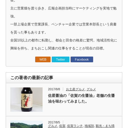
長。
主に営業畑を渡り歩き、広報企画担当時にマーケティングを実地で勉
強。
一部上場企業で営業課長、ベンチャー企業では営業本部長という肩書
を貰った事もあります。
全国10以上の都市に転勤し、都会と田舎の格差に驚愕。地域活性化に
興味を持ち、まちおこし関連の仕事をすることが現在の目標。
WEB
Twitter
Facebook
この著者の最新の記事
2017/8/8
お土産グルメ
,
グルメ
佐星醤油の「佐賀の生醤油」老舗の生醤
油を味わってみました。
2017/8/5
グルメ
,
佐賀
,
佐賀ランチ
,
地域別
,
観光・まち情