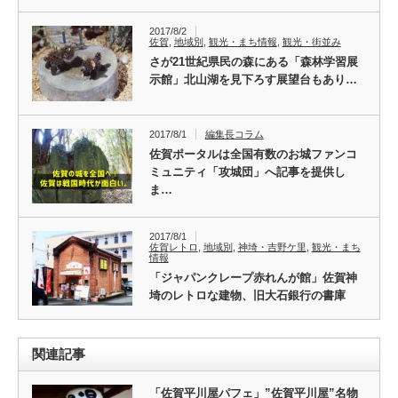
2017/8/2
佐賀
,
地域別
,
観光・まち情報
,
観光・街並み
さが21世紀県民の森にある「森林学習展
示館」北山湖を見下ろす展望台もあり…
2017/8/1
編集長コラム
佐賀ポータルは全国有数のお城ファンコ
ミュニティ「攻城団」へ記事を提供し
ま…
2017/8/1
佐賀レトロ
,
地域別
,
神埼・吉野ケ里
,
観光・まち
情報
「ジャパンクレープ赤れんが館」佐賀神
埼のレトロな建物、旧大石銀行の書庫
関連記事
「佐賀平川屋パフェ」”佐賀平川屋”名物