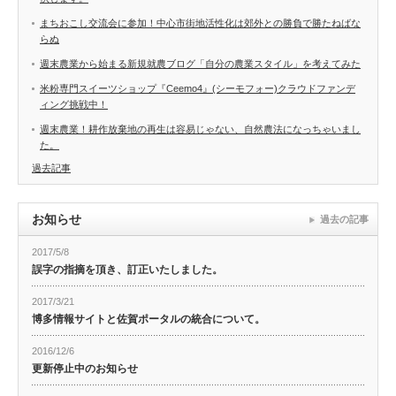
まちおこし交流会に参加！中心市街地活性化は郊外との勝負で勝たねばな
らぬ
週末農業から始まる新規就農ブログ「自分の農業スタイル」を考えてみた
米粉専門スイーツショップ『Ceemo4』(シーモフォー)クラウドファンデ
ィング挑戦中！
週末農業！耕作放棄地の再生は容易じゃない、自然農法になっちゃいまし
た。
過去記事
お知らせ
過去の記事
2017/5/8
誤字の指摘を頂き、訂正いたしました。
2017/3/21
博多情報サイトと佐賀ポータルの統合について。
2016/12/6
更新停止中のお知らせ