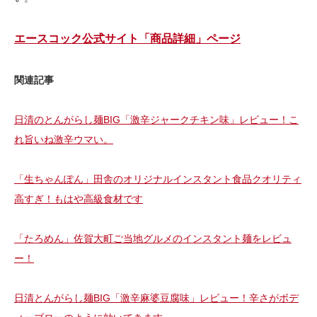
エースコック公式サイト「商品詳細」ページ
関連記事
日清のとんがらし麺BIG「激辛ジャークチキン味」レビュー！こ
れ旨いね激辛ウマい。
「生ちゃんぽん」田舎のオリジナルインスタント食品クオリティ
高すぎ！もはや高級食材です
「たろめん」佐賀大町ご当地グルメのインスタント麺をレビュ
ー！
日清とんがらし麺BIG「激辛麻婆豆腐味」レビュー！辛さがボデ