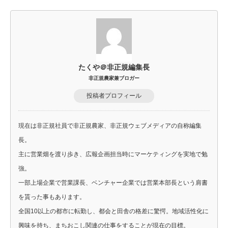
たくや＠非正規編集長
非正規農家兼ブロガー
投稿者プロフィール
現在は非正規社員で非正規農家、非正規ウェブメディアの自称編集
長。
主に営業畑を渡り歩き、広報企画担当時にマーケティングを実地で勉
強。
一部上場企業で営業課長、ベンチャー企業では営業本部長という肩書
を貰った事もあります。
全国10以上の都市に転勤し、都会と田舎の格差に驚愕。地域活性化に
興味を持ち、まちおこし関連の仕事をすることが現在の目標。