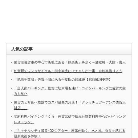
人気の記事
佐賀県佐賀市の中心市街地にある「歓楽街」を歩く～愛敬町・大財・唐人
佐賀駅でレンタサイクル！街中観光にはチャリが一番、自転車借りよう
「肥前千葉城」佐賀小城にある千葉氏の居城跡【肥前戦国史跡】
「唐人南パーキング」佐賀は駐車場も凄い！コインパーキングに佐賀の実
力を見た
佐賀のピザ食べ放題でコスパ最高のお店！「グラッチェガーデンズ佐賀大
財店」。
旬彩料理バイキング「くう」佐賀武雄で採れた野菜料理中心のバイキング
レストラン。
「キャナルシティ博多4DXシアター」座席が動く、水と風、香りを感じる
最新映画を体験！