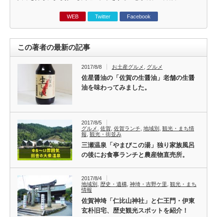
WEB
Twitter
Facebook
この著者の最新の記事
2017/8/8
お土産グルメ
,
グルメ
佐星醤油の「佐賀の生醤油」老舗の生醤
油を味わってみました。
2017/8/5
グルメ
,
佐賀
,
佐賀ランチ
,
地域別
,
観光・まち情
報
,
観光・街並み
三瀬温泉「やまびこの湯」独り家族風呂
の後にお食事ランチと農産物直売所。
2017/8/4
地域別
,
歴史・遺構
,
神埼・吉野ケ里
,
観光・まち
情報
佐賀神埼「仁比山神社」と仁王門・伊東
玄朴旧宅、歴史観光スポットを紹介！