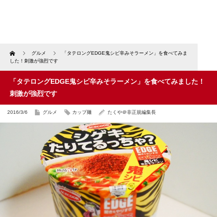
Home
グルメ
「タテロングEDGE鬼シビ辛みそラーメン」を食べてみま
した！刺激が強烈です
「タテロングEDGE鬼シビ辛みそラーメン」を食べてみました！
刺激が強烈です
2016/3/6
グルメ
カップ麺
たくや＠非正規編集長