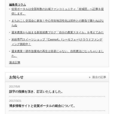
編集長コラム
佐賀ポータルは全国有数のお城ファンコミュニティ「攻城団」へ記事を提
供します。
まちおこし交流会に参加！中心市街地活性化は郊外との勝負で勝たねばな
らぬ
週末農業から始まる新規就農ブログ「自分の農業スタイル」を考えてみた
米粉専門スイーツショップ『Ceemo4』(シーモフォー)クラウドファンデ
ィング挑戦中！
週末農業！耕作放棄地の再生は容易じゃない、自然農法になっちゃいまし
た。
過去記事
お知らせ
過去の記事
2017/5/8
誤字の指摘を頂き、訂正いたしました。
2017/3/21
博多情報サイトと佐賀ポータルの統合について。