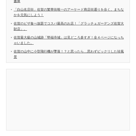
書庫
「白山名店街」佐賀の繁華街唯一のアーケード商店街通りを歩く。まちな
かを元気にしよう！
佐賀のピザ食べ放題でコスパ最高のお店！「グラッチェガーデンズ佐賀大
財店」。
佐賀最大級の山城跡「勢福寺城」は見どころ多すぎ！全４ページになっち
ゃいました。
佐賀の山中に小型飛行機が墜落！？と思ったら…思わずビックリした珍風
景