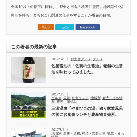
全国10以上の都市に転勤し、都会と田舎の格差に驚愕。地域活性化に
興味を持ち、まちおこし関連の仕事をすることが現在の目標。
WEB
Twitter
Facebook
この著者の最新の記事
2017/8/8
お土産グルメ
,
グルメ
佐星醤油の「佐賀の生醤油」老舗の生醤
油を味わってみました。
2017/8/5
グルメ
,
佐賀
,
佐賀ランチ
,
地域別
,
観光・まち情
報
,
観光・街並み
三瀬温泉「やまびこの湯」独り家族風呂
の後にお食事ランチと農産物直売所。
2017/8/4
地域別
,
歴史・遺構
,
神埼・吉野ケ里
,
観光・まち
情報