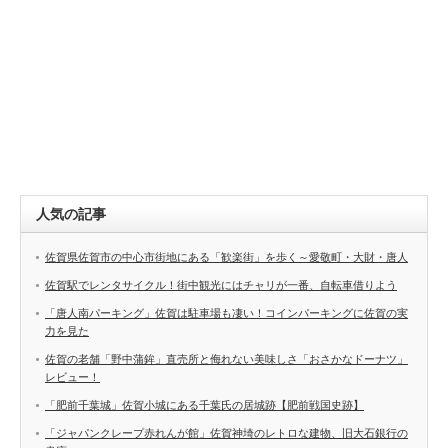
人気の記事
佐賀県佐賀市の中心市街地にある「歓楽街」を歩く～愛敬町・大財・唐人
佐賀駅でレンタサイクル！街中観光にはチャリが一番、自転車借りよう
「唐人南パーキング」佐賀は駐車場も凄い！コインパーキングに佐賀の実
力を見た
佐賀の老舗「野中蒲鉾」直売所と侮れない美味しさ「おさかなドーナツ」
レビュー！
「肥前千葉城」佐賀小城にある千葉氏の居城跡【肥前戦国史跡】
「ジャパンクレープ赤れんが館」佐賀神埼のレトロな建物、旧大石銀行の