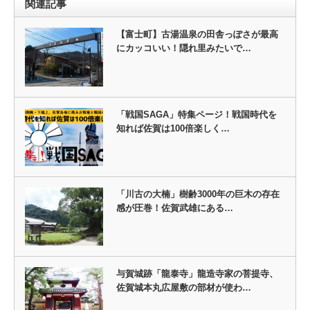
関連記事
【富士町】古湯温泉の田舎っぽさが最高
にカッコいい！隠れ里みたいで…
「戦国SAGA」特集ページ！戦国時代を
知れば佐賀は100倍楽しく…
「川古の大楠」樹齢3000年の巨木の存在
感が圧巻！佐賀武雄にある…
与賀城跡「龍泰寺」龍造寺家の菩提寺、
佐賀城本丸広屋敷の部材が使わ…