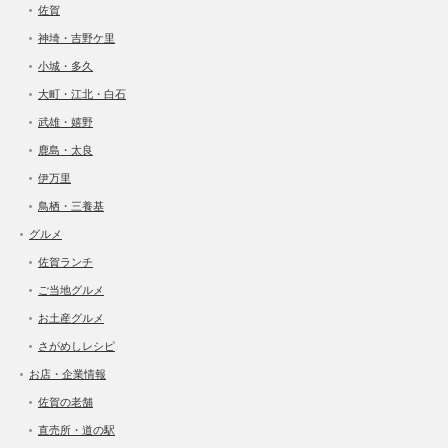
佐賀
神埼・吉野ケ里
小城・多久
大町・江北・白石
武雄・嬉野
鹿島・太良
伊万里
鳥栖・三養基
グルメ
佐賀ランチ
ご当地グルメ
お土産グルメ
さがめしレシピ
お店・企業情報
佐賀の老舗
直売所・道の駅