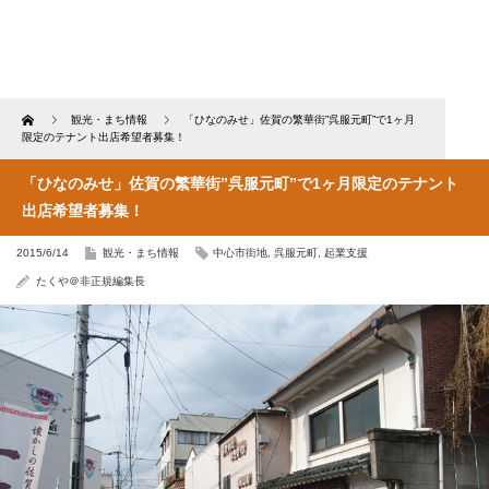
Home
観光・まち情報
「ひなのみせ」佐賀の繁華街”呉服元町”で1ヶ月
限定のテナント出店希望者募集！
「ひなのみせ」佐賀の繁華街”呉服元町”で1ヶ月限定のテナント
出店希望者募集！
2015/6/14
観光・まち情報
中心市街地
,
呉服元町
,
起業支援
たくや＠非正規編集長