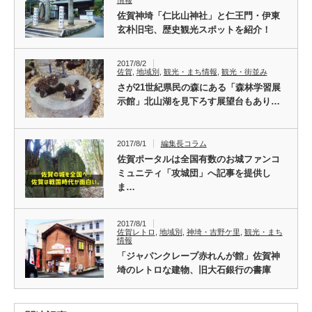
佐賀神埼「仁比山神社」と仁王門・伊東
玄朴旧宅、歴史観光スポットを紹介！
2017/8/2
佐賀
,
地域別
,
観光・まち情報
,
観光・街並み
さが21世紀県民の森にある「森林学習展
示館」北山湖を見下ろす展望台もあり…
2017/8/1
編集長コラム
佐賀ポータルは全国有数のお城ファンコ
ミュニティ「攻城団」へ記事を提供し
ま…
2017/8/1
佐賀レトロ
,
地域別
,
神埼・吉野ケ里
,
観光・まち
情報
「ジャパンクレープ赤れんが館」佐賀神
埼のレトロな建物、旧大石銀行の書庫