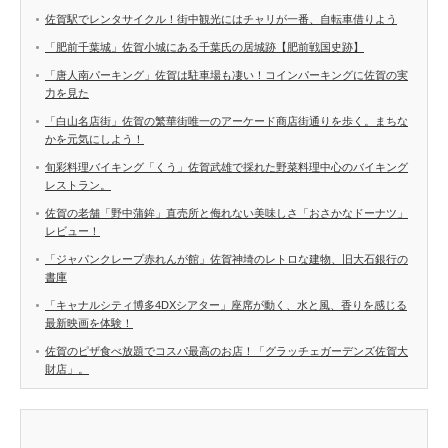
佐賀駅でレンタサイクル！街中観光にはチャリが一番、自転車借りよう
「肥前千葉城」佐賀小城にある千葉氏の居城跡【肥前戦国史跡】
「唐人南パーキング」佐賀は駐車場も凄い！コインパーキングに佐賀の実
力を見た
「白山名店街」佐賀の繁華街唯一のアーケード商店街通りを歩く。まちな
かを元気にしよう！
旬彩料理バイキング「くう」佐賀武雄で採れた野菜料理中心のバイキング
レストラン。
佐賀の老舗「野中蒲鉾」直売所と侮れない美味しさ「おさかなドーナツ」
レビュー！
「ジャパンクレープ赤れんが館」佐賀神埼のレトロな建物、旧大石銀行の
書庫
「キャナルシティ博多4DXシアター」座席が動く、水と風、香りを感じる
最新映画を体験！
佐賀のピザ食べ放題でコスパ最高のお店！「グラッチェガーデンズ佐賀大
財店」。