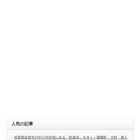
人気の記事
佐賀県佐賀市の中心市街地にある「歓楽街」を歩く～愛敬町・大財・唐人