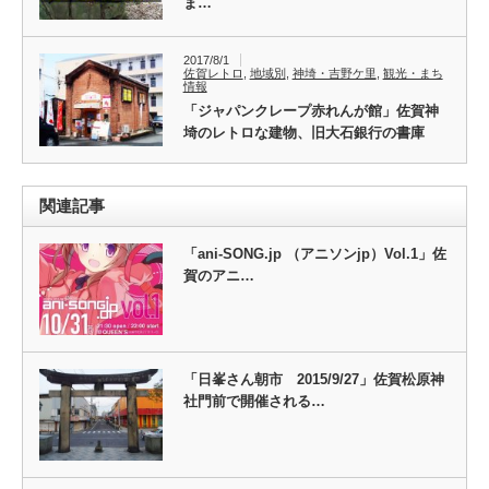
ま…
2017/8/1
佐賀レトロ
,
地域別
,
神埼・吉野ケ里
,
観光・まち
情報
「ジャパンクレープ赤れんが館」佐賀神
埼のレトロな建物、旧大石銀行の書庫
関連記事
「ani-SONG.jp （アニソンjp）Vol.1」佐
賀のアニ…
「日峯さん朝市 2015/9/27」佐賀松原神
社門前で開催される…