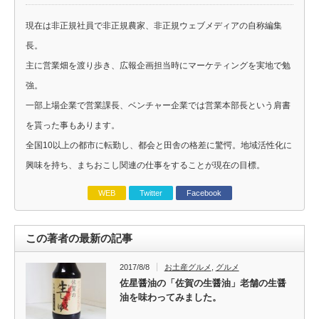
現在は非正規社員で非正規農家、非正規ウェブメディアの自称編集
長。
主に営業畑を渡り歩き、広報企画担当時にマーケティングを実地で勉
強。
一部上場企業で営業課長、ベンチャー企業では営業本部長という肩書
を貰った事もあります。
全国10以上の都市に転勤し、都会と田舎の格差に驚愕。地域活性化に
興味を持ち、まちおこし関連の仕事をすることが現在の目標。
WEB
Twitter
Facebook
この著者の最新の記事
2017/8/8
お土産グルメ
,
グルメ
佐星醤油の「佐賀の生醤油」老舗の生醤
油を味わってみました。