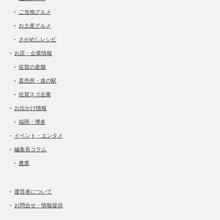
ご当地グルメ
お土産グルメ
さがめしレシピ
お店・企業情報
佐賀の老舗
直売所・道の駅
佐賀スゴ企業
お出かけ情報
福岡・博多
イベント・エンタメ
編集長コラム
農業
運営者について
お問合せ・情報提供