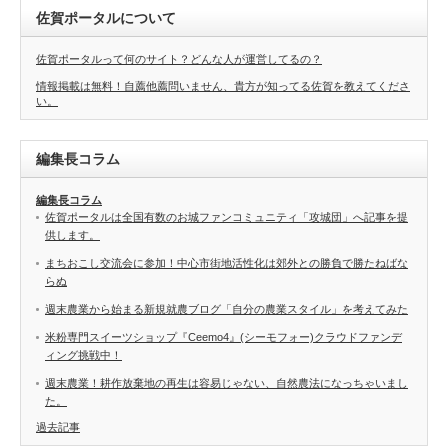
佐賀ポータルについて
佐賀ポータルって何のサイト？どんな人が運営してるの？
情報掲載は無料！自薦他薦問いません、貴方が知ってる佐賀を教えてくださ
い。
編集長コラム
編集長コラム
佐賀ポータルは全国有数のお城ファンコミュニティ「攻城団」へ記事を提
供します。
まちおこし交流会に参加！中心市街地活性化は郊外との勝負で勝たねばな
らぬ
週末農業から始まる新規就農ブログ「自分の農業スタイル」を考えてみた
米粉専門スイーツショップ『Ceemo4』(シーモフォー)クラウドファンデ
ィング挑戦中！
週末農業！耕作放棄地の再生は容易じゃない、自然農法になっちゃいまし
た。
過去記事