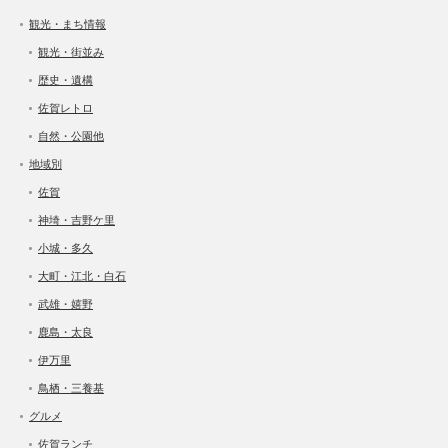
観光・まち情報
観光・街並み
歴史・遺構
佐賀レトロ
自然・公園他
地域別
佐賀
神埼・吉野ケ里
小城・多久
大町・江北・白石
武雄・嬉野
鹿島・太良
伊万里
鳥栖・三養基
グルメ
佐賀ランチ