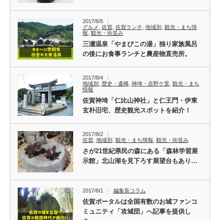
2017/8/5
グルメ
,
佐賀
,
佐賀ランチ
,
地域別
,
観光・まち情
報
,
観光・街並み
三瀬温泉「やまびこの湯」独り家族風呂
の後にお食事ランチと農産物直売所。
2017/8/4
地域別
,
歴史・遺構
,
神埼・吉野ケ里
,
観光・まち
情報
佐賀神埼「仁比山神社」と仁王門・伊東
玄朴旧宅、歴史観光スポットを紹介！
2017/8/2
佐賀
,
地域別
,
観光・まち情報
,
観光・街並み
さが21世紀県民の森にある「森林学習展
示館」北山湖を見下ろす展望台もあり…
2017/8/1
編集長コラム
佐賀ポータルは全国有数のお城ファンコ
ミュニティ「攻城団」へ記事を提供し