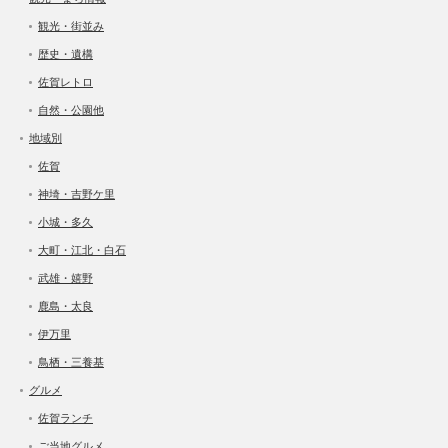
観光・街並み
歴史・遺構
佐賀レトロ
自然・公園他
地域別
佐賀
神埼・吉野ケ里
小城・多久
大町・江北・白石
武雄・嬉野
鹿島・太良
伊万里
鳥栖・三養基
グルメ
佐賀ランチ
ご当地グルメ