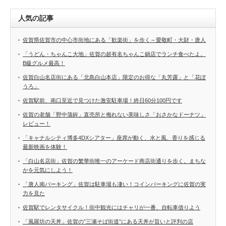
人気の記事
佐賀県佐賀市の中心市街地にある「歓楽街」を歩く～愛敬町・大財・唐人
「うどん・ちゃんこ大地」佐賀の超有名ちゃんこ鍋店でランチ食べたよ。
B級グルメ最高！
佐賀白山名店街にある「北島白山本店」限定のお得な「丸芳露」と「花ぼ
うろ」
佐賀駅前、南口至近で見つけた激安駐車場！終日60分100円です
佐賀の老舗「野中蒲鉾」直売所と侮れない美味しさ「おさかなドーナツ」
レビュー！
「キャナルシティ博多4DXシアター」座席が動く、水と風、香りを感じる
最新映画を体験！
「白山名店街」佐賀の繁華街唯一のアーケード商店街通りを歩く。まちな
かを元気にしよう！
「唐人南パーキング」佐賀は駐車場も凄い！コインパーキングに佐賀の実
力を見た
佐賀駅でレンタサイクル！街中観光にはチャリが一番、自転車借りよう
「風羅坊の天丼」佐賀の”三瀬そば街道”にある天丼が旨いと評判の店