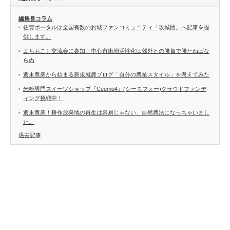
編集長コラム
佐賀ポータルは全国有数のお城ファンコミュニティ「攻城団」へ記事を提
供します。
まちおこし交流会に参加！中心市街地活性化は郊外との勝負で勝たねばな
らぬ
週末農業から始まる新規就農ブログ「自分の農業スタイル」を考えてみた
米粉専門スイーツショップ『Ceemo4』(シーモフォー)クラウドファンデ
ィング挑戦中！
週末農業！耕作放棄地の再生は容易じゃない、自然農法になっちゃいまし
た。
過去記事