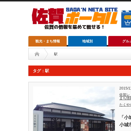
観光・まち情報
地域別
グル
駅
タグ：駅
2015/1
佐賀レ
まち情
たくや
「小
小城