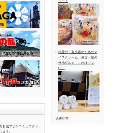
ュー！
鶴屋の「丸房露のためのア
イスクリーム」佐賀・夏の
当地グルメ！これはウマ
い。
過去記事
のお城ファンコミュニティ
します。