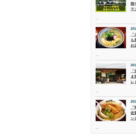
独
ラ
…
201
「
も
お
…
201
「
ま
レ
…
201
「
佐
ン
…