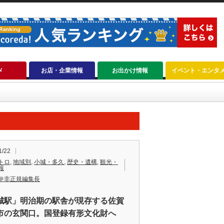
メ
お店・企業情報
お出かけ情報
イベント・エンタ
1/22
トロ
,
地域別
,
小城・多久
,
歴史・遺構
,
観光・
報
＠非正規編集長
城駅」明治期の駅舎が現存する佐賀
市の玄関口。国登録有形文化財へ