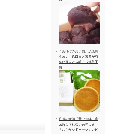
「あけぼの菓子舗」筑後川
うめぇ！逸口香と落雁が有
名な幕末から続く老舗菓子
舗
佐賀の老舗「野中蒲鉾」直
売所と侮れない美味しさ
「おさかなドーナツ」レビ