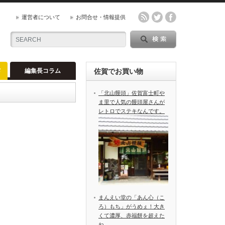
運営者について
お問合せ・情報提供
メ
編集長コラム
佐賀でお買い物
「北山饅頭」佐賀富士町や
ま里で人気の饅頭屋さんが
レトロでステキなんです。
まんえい堂の「あん心（こ
ろ）もち」がうめぇ！大き
くて濃厚、赤福餅を超えた
ね