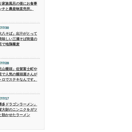
り家族風呂の後にお食事
ンチと農産物直売所。
7/7/30
大八そば」出汁がとって
美味しい三瀬そば街道の
店で地鶏蕎麦
7/7/28
北山饅頭」佐賀富士町や
里で人気の饅頭屋さんが
トロでステキなんです。
7/7/17
博多ドラゴンラーメン」
賀大財のニンニクをガツ
と効かせたラーメン