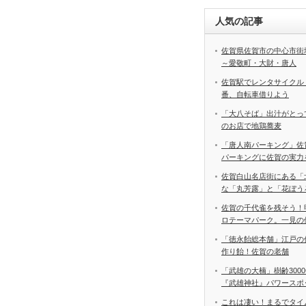
人気の記事
佐賀県佐賀市の中心市街
～愛敬町・大財・唐人
佐賀駅でレンタサイクル
番、自転車借りよう
「大八そば」出汁がとっ
のお店で地鶏蕎麦
「唐人南パーキング」佐
パーキングに佐賀の実力
佐賀白山名店街にある「
な「丸芳露」と「花ぼう
佐賀の千代雀を残そう！
ロテーマパーク。一見の
「徳永飴総本舗」江戸の
作り飴！佐賀の老舗
「武雄の大楠」樹齢300
『武雄神社』パワースポ
これは凄い！まるでタイ