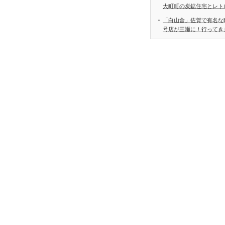
大町町の炭鉱住宅とレト
「白山舎」佐賀で有名な
号店が三瀬に！行ってき