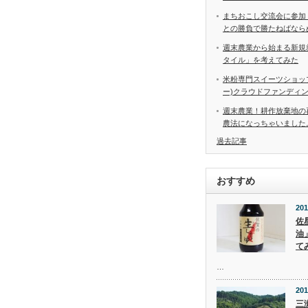
まちおこし交流会に参加
との勝負で勝たねばなら
週末農業から始まる新規
タイル」を考えてみた
米粉専門スイーツショップ
ー)クラウドファンディ
週末農業！耕作放棄地の
農法になっちゃいました
過去記事
おすすめ
201
佐
油
て
…
201
三