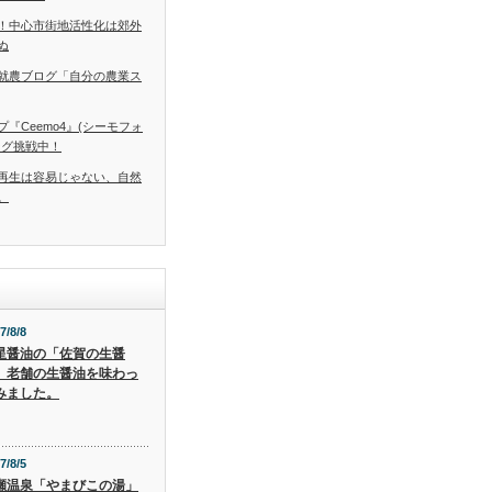
！中心市街地活性化は郊外
ぬ
就農ブログ「自分の農業ス
『Ceemo4』(シーモフォ
ング挑戦中！
再生は容易じゃない、自然
。
7/8/8
星醤油の「佐賀の生醤
」老舗の生醤油を味わっ
みました。
7/8/5
瀬温泉「やまびこの湯」