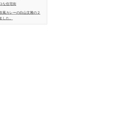
ロな住宅街
欧風カレーの白山文雅の２
ました。