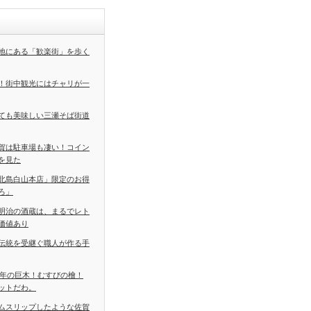
地にある「歓楽街」を歩く
！街中観光にはチャリが一
ても美味しい三瀬そば街道
賀は駐車場も凄い！コイン
を見た
北島白山本店」限定のお得
ろ」
明治の酒蔵は、まるでレト
価値あり
伝統を受継ぐ職人が作る手
0年の巨木！むすびの檜！
ットだわ。
ムスリップしたような佐賀