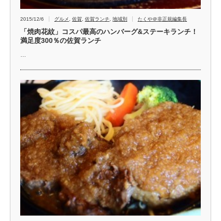
2015/12/6
グルメ
,
佐賀
,
佐賀ランチ
,
地域別
たくや＠非正規編集長
「焼肉花紋」コスパ最高のハンバーグ&ステーキランチ！
満足度300％の佐賀ランチ
…