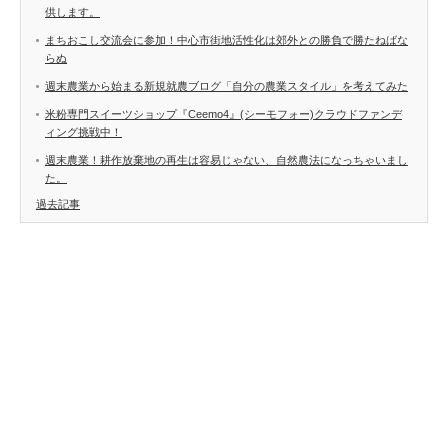
供します。
まちおこし交流会に参加！中心市街地活性化は郊外との勝負で勝たねばな
らぬ
週末農業から始まる新規就農ブログ「自分の農業スタイル」を考えてみた
米粉専門スイーツショップ『Ceemo4』(シーモフォー)クラウドファンデ
ィング挑戦中！
週末農業！耕作放棄地の再生は容易じゃない、自然農法になっちゃいまし
た。
過去記事