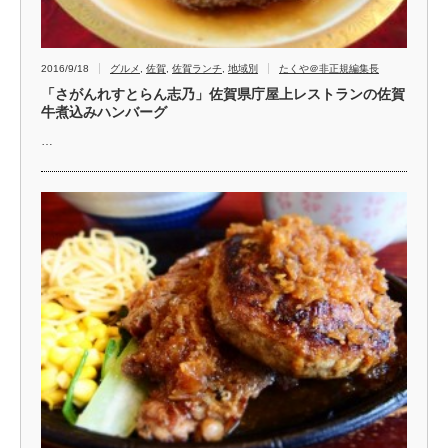
2016/9/18
グルメ
,
佐賀
,
佐賀ランチ
,
地域別
たくや＠非正規編集長
「さがんれすとらん志乃」佐賀県庁屋上レストランの佐賀
牛煮込みハンバーグ
…