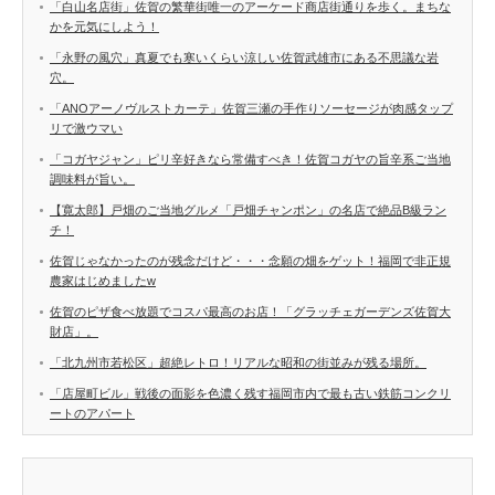
「白山名店街」佐賀の繁華街唯一のアーケード商店街通りを歩く。まちな
かを元気にしよう！
「永野の風穴」真夏でも寒いくらい涼しい佐賀武雄市にある不思議な岩
穴。
「ANOアーノヴルストカーテ」佐賀三瀬の手作りソーセージが肉感タップ
リで激ウマい
「コガヤジャン」ピリ辛好きなら常備すべき！佐賀コガヤの旨辛系ご当地
調味料が旨い。
【寛太郎】戸畑のご当地グルメ「戸畑チャンポン」の名店で絶品B級ラン
チ！
佐賀じゃなかったのが残念だけど・・・念願の畑をゲット！福岡で非正規
農家はじめましたw
佐賀のピザ食べ放題でコスパ最高のお店！「グラッチェガーデンズ佐賀大
財店」。
「北九州市若松区」超絶レトロ！リアルな昭和の街並みが残る場所。
「店屋町ビル」戦後の面影を色濃く残す福岡市内で最も古い鉄筋コンクリ
ートのアパート