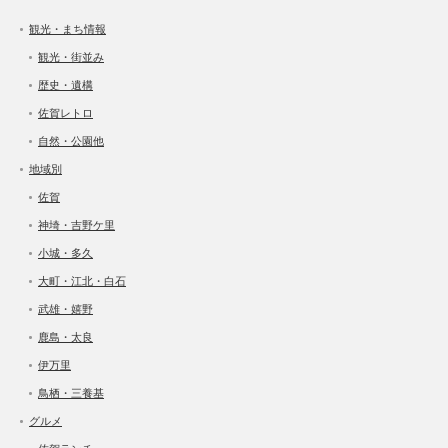
観光・まち情報
観光・街並み
歴史・遺構
佐賀レトロ
自然・公園他
地域別
佐賀
神埼・吉野ケ里
小城・多久
大町・江北・白石
武雄・嬉野
鹿島・太良
伊万里
鳥栖・三養基
グルメ